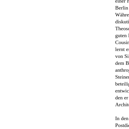
einer 
Berlin
Währen
diskut
Theoso
guten 
Cousin
lernt 
von Si
dem Be
anthro
Steine
beteil
entwic
den er
Archit
In den
Postdi