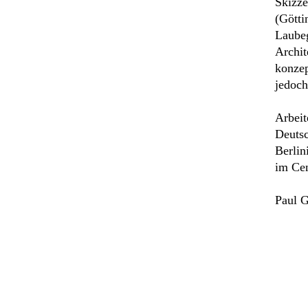
Skizz
(Gött
Laubeg
Archit
konzep
jedoch
Arbeit
Deutsc
Berlin
im Cen
Paul G