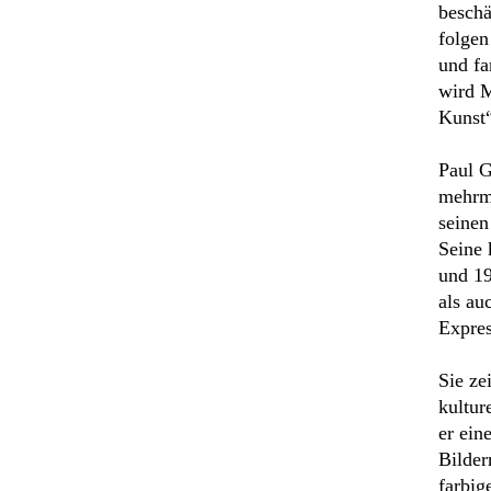
beschä
folgen
und fa
wird M
Kunst“
Paul G
mehrma
seinen
Seine 
und 19
als au
Expres
Sie ze
kultur
er ein
Bilder
farbig