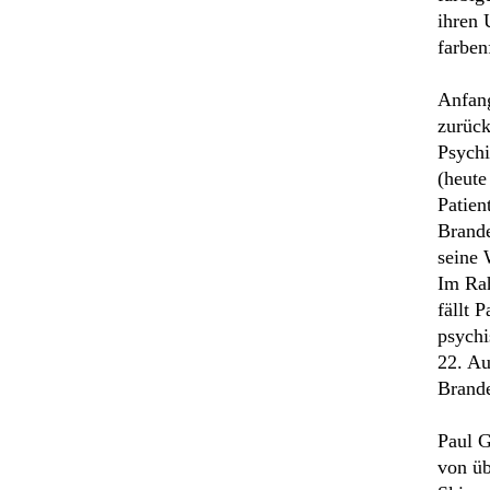
ihren 
farbenf
Anfang
zurück
Psychi
(heute
Patien
Brand
seine 
Im Rah
fällt 
psych
22. Au
Brand
Paul G
von üb