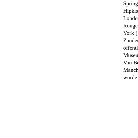
Spring
Hipkis
London
Rouge
York (
Zander
öffent
Museum
Van B
Manche
wurde 