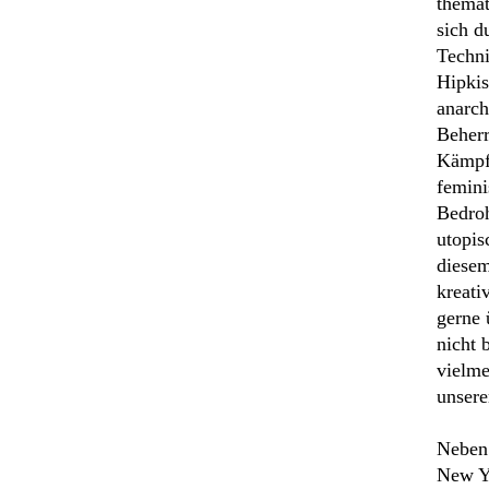
themat
sich d
Techni
Hipkis
anarch
Beherr
Kämpfe
femini
Bedroh
utopis
diesem
kreati
gerne 
nicht 
vielme
unsere
Neben 
New Y