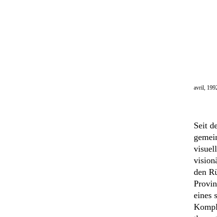
avril, 19
Seit d
gemein
visuel
vision
den Rü
Provin
eines 
Kompli